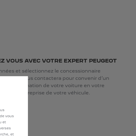
Z VOUS AVEC VOTRE EXPERT PEUGEOT
nées et sélectionnez le concessionnaire
 Celui-ci vous contactera pour convenir d’un
liser l'estimation de votre voiture en votre
es pour la reprise de votre véhicule.
ous
 de vous
u et
iverses
erche, et