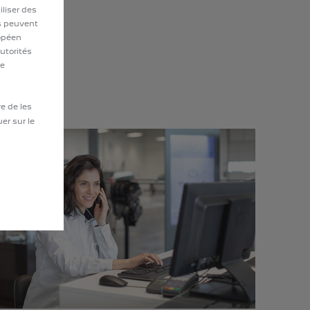
liser des
ls peuvent
ropéen
utorités
le
re de les
uer sur le